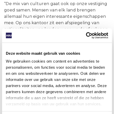
“De mix van culturen gaat ook op onze vestiging
goed samen. Mensen van elk land brengen
allemaal hun eigen interessante eigenschappen
mee. Op ons kantoor zit een afspiegeling van
nationaliteiten van landen waar we de afgelopen
decennia geworven hebben. De ene recruiter is
Spaans en zij werkt probleemloos samen met een
Roemeense medewerker. Een andere spreekt
Deze website maakt gebruik van cookies
weer Pools en Bulgaars. De moedertalen
verschillen dus maar het doel is
We gebruiken cookies om content en advertenties te
gemeenschappelijk: mensen uit landen met een
personaliseren, om functies voor social media te bieden
mindere welvaart goed werk bieden en een
en om ons websiteverkeer te analyseren. Ook delen we
informatie over uw gebruik van onze site met onze
mooie toekomst. Wij stimuleren internationale
partners voor social media, adverteren en analyse. Deze
medewerkers om hier een toekomst op te
partners kunnen deze gegevens combineren met andere
bouwen als zij dat willen. Als ze het goed doen,
informatie die u aan ze heeft verstrekt of die ze hebben
kunnen ze op termijn een vast contract krijgen bij
verzameld op basis van uw gebruik van hun services.
de opdrachtgever, of bij ons.”