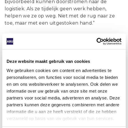
bijvoorbeeld kunnen doorstromen naar de
logistiek. Als ze tijdelijk geen werk hebben,
helpen we ze op weg. Niet met de rug naar ze
toe, maar met een uitgestoken hand.”
In de Haagse opvanglocatie, waar 20 tijdelijke
bedden beschikbaar zijn, wordt nauw
samengewerkt met het Leger des Heils, Fairwork
en Stichting Barka. NL Jobs koppelt daar
Deze website maakt gebruik van cookies
arbeidsmigranten aan passende werkgevers, mét
We gebruiken cookies om content en advertenties te
aandacht voor hun welzijn. “Iedere kandidaat
personaliseren, om functies voor social media te bieden
krijgt een welzijnsbuddy,” aldus Kostwinder. “We
en om ons websiteverkeer te analyseren. Ook delen we
leggen ook bij de opdrachtgever uit wat deze
informatie over uw gebruik van onze site met onze
persoon heeft meegemaakt. Alleen zo kun je
partners voor social media, adverteren en analyse. Deze
menswaardig herstellen.”
partners kunnen deze gegevens combineren met andere
informatie die u aan ze heeft verstrekt of die ze hebben
Van pilot naar beleid
verzameld op basis van uw gebruik van hun services.
De aanpak van de ABU is voortgekomen uit