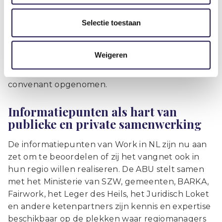
genoemde organisaties voor nodig.” Zij zijn
cruciaal in de doorverwijzing naar
Selectie toestaan
uitzendbureaus. De ABU pleit er daarom voor om
duidelijke voorwaarden vast te leggen voor de
Weigeren
samenwerking met uitzendbureaus binnen dit
convenant. Deze voorwaarden zijn in het
convenant opgenomen.
Informatiepunten als hart van
publieke en private samenwerking
De informatiepunten van Work in NL zijn nu aan
zet om te beoordelen of zij het vangnet ook in
hun regio willen realiseren. De ABU stelt samen
met het Ministerie van SZW, gemeenten, BARKA,
Fairwork, het Leger des Heils, het Juridisch Loket
en andere ketenpartners zijn kennis en expertise
beschikbaar op de plekken waar regiomanagers