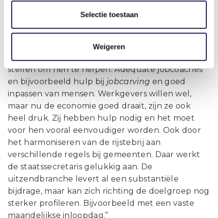
voorsprong opbouwen. Er is een beweging op
Selectie toestaan
gang gebracht voor inclusief werkgeverschap,
maar het is nog maar een begin. Veel werkgevers
doen nog niet mee. De Rijksoverheid, gemeenten
Weigeren
en UWV moeten juist nu middelen beschikbaar
stellen om hen te helpen. Adequate jobcoaches
en bijvoorbeeld hulp bij
jobcarving
en goed
inpassen van mensen. Werkgevers willen wel,
maar nu de economie goed draait, zijn ze ook
heel druk. Zij hebben hulp nodig en het moet
voor hen vooral eenvoudiger worden. Ook door
het harmoniseren van de rijstebrij aan
verschillende regels bij gemeenten. Daar werkt
de staatssecretaris gelukkig aan. De
uitzendbranche levert al een substantiële
bijdrage, maar kan zich richting de doelgroep nog
sterker profileren. Bijvoorbeeld met een vaste
maandelijkse inloopdag.”