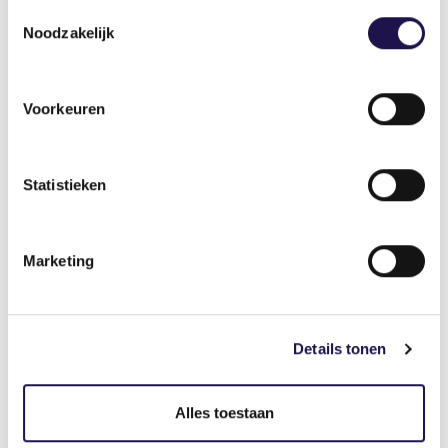
Toestemmingsselectie
Het is ook vreemd dat werkgevers een
Noodzakelijk
quotumregeling boven het hoofd hangt, terwijl
veel kandidaten niet zichtbaar zijn. Dat moet echt
hét speerpunt worden. De score van de
Voorkeuren
uitzendbranche is fantastisch, maar ook die kan
nog veel beter als kandidaten goed zichtbaar
zijn.”
Statistieken
Bert van Boggelen,
kwartiermaker De
Marketing
Normaalste Zaak
“Het moet voor werkgevers
vooral eenvoudiger”
Details tonen
“De tussenstand is goed, maar
we hebben nog een eind te gaan tot 2026. De
Alles toestaan
aandacht moet vooral niet verslappen. Eigenlijk
moeten we in deze economische tijden wat extra