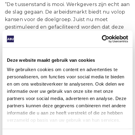
“De tussenstand is mooi. Werkgevers zijn echt aan
de slag gegaan. De arbeidsmarkt biedt nu volop
kansen voor de doelgroep. Juist nu moet
gestimuleerd en gefaciliteerd worden dat deze
mensen aan de slag kunnen. De ABU vindt het
positief dat staatssecretaris Van Ark heeft
aangegeven het voor werkgevers makkelijker te
maken om mensen met een arbeidsbeperking in
Deze website maakt gebruik van cookies
dienst te nemen. Je moet het ijzer smeden als het
We gebruiken cookies om content en advertenties te
heet is. Daarom ben ik verbaasd dat 64.666
personaliseren, om functies voor social media te bieden
kandidaten – vooral van gemeenten – nog steeds
en om ons websiteverkeer te analyseren. Ook delen we
geen goed profiel hebben. Werkgevers kunnen
informatie over uw gebruik van onze site met onze
niet aan de slag met werkzoekenden die zij niet
partners voor social media, adverteren en analyse. Deze
kennen. Onbekend maakt onbemind en in dit
partners kunnen deze gegevens combineren met andere
geval: werkloos. De uitzendbranche kan
informatie die u aan ze heeft verstrekt of die ze hebben
gemeenten en UWV ook helpen om kandidaten
verzameld op basis van uw gebruik van hun services.
zichtbaar te maken, zoals eerder gebeurde met
het project
Ontsluiting Werkzoekendenbestand
.