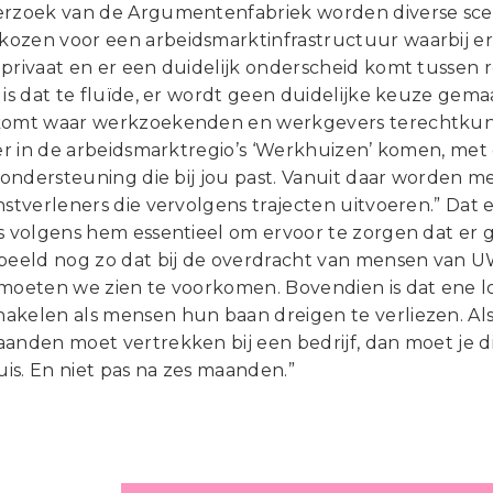
erzoek van de Argumentenfabriek worden diverse scena
ozen voor een arbeidsmarktinfrastructuur waarbij er e
privaat en er een duidelijk onderscheid komt tussen re
 is dat te fluïde, er wordt geen duidelijke keuze gemaa
komt waar werkzoekenden en werkgevers terechtku
 er in de arbeidsmarktregio’s ‘Werkhuizen’ komen, met
de ondersteuning die bij jou past. Vanuit daar worden
nstverleners die vervolgens trajecten uitvoeren.” Dat
is volgens hem essentieel om ervoor te zorgen dat er 
rbeeld nog zo dat bij de overdracht van mensen van
 moeten we zien te voorkomen. Bovendien is dat ene l
akelen als mensen hun baan dreigen te verliezen. Al
aanden moet vertrekken bij een bedrijf, dan moet je
is. En niet pas na zes maanden.”