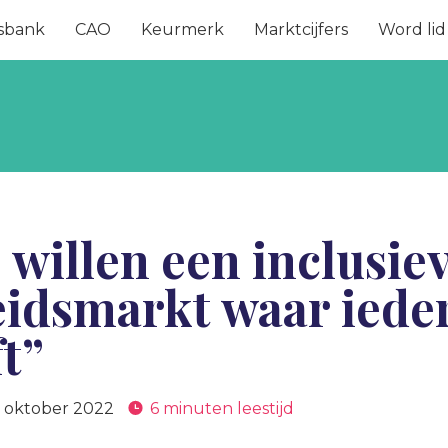
sbank
CAO
Keurmerk
Marktcijfers
Word lid
 willen een inclusie
idsmarkt waar ieder
t”
 oktober 2022
6 minuten leestijd