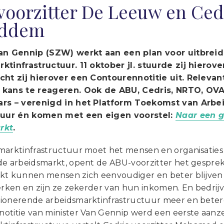
oorzitter De Leeuw en Cedr
ddem
Van Gennip (SZW) werkt aan een plan voor uitbrei
ktinfrastructuur. 11 oktober jl. stuurde zij hiero
cht zij hierover een Contourennotitie uit. Relev
 kans te reageren. Ook de ABU, Cedris, NRTO, OV
ars – verenigd in het Platform Toekomst van Arbe
ctuur én komen met een eigen voorstel:
Naar een g
rkt
.
marktinfrastructuur moet het mensen en organisatie
de arbeidsmarkt, opent de ABU-voorzitter het gespre
kt kunnen mensen zich eenvoudiger en beter blijven on
werken en zijn ze zekerder van hun inkomen. En bedri
ionerende arbeidsmarktinfrastructuur meer en bete
otitie van minister Van Gennip werd een eerste aan