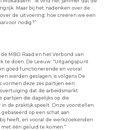
el Mokaddem. “Ik vind het jammer dat de
angrijk. Maar bij het nadenken over de
over de uitvoering: hoe creëren we een
aarvoor nodig?”
, de MBO Raad en het Verbond van
k te doen. De Leeuw: “Uitgangspunt
en goed functionerende en vooral
neen werden geslagen, is volgens De
es vormen deze zes partijen een
 overtuiging dat de arbeidsmarkt
 partijen die dagelijks op die
 in de praktijk speelt. Onze voorstellen
is gebaseerd op een schat aan
 bij heeft, en vooral de werkzoekenden
e met één geluid te komen.”