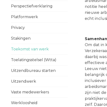
arbeidsmar
Perspectiefverklaring
notitie hee
nieuwe arb
Platformwerk
echt inclu
Privacy
Stakingen
Samenhan
Om dat in 
Toekomst van werk
Verzekeraa
daarbij wa
Toelatingsstelsel (Wtta)
effectieve
Leeuw niet 
Uitzendbureau starten
belangrijk
inclusiever
Uitzendwerk
arbeidsmark
Vaste medewerkers
zijn niet d
praktijkerv
Werkloosheid
zelf. Daar