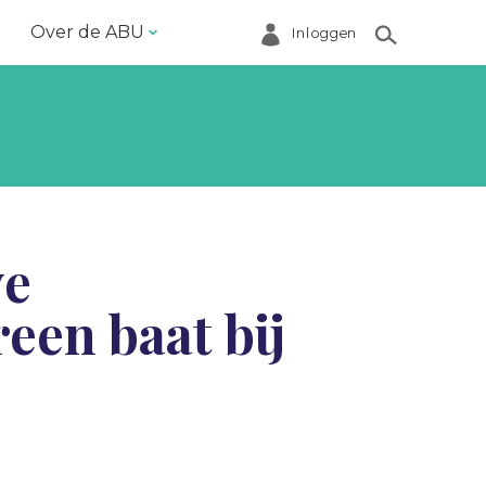
Over de ABU
Inloggen
Bestuur en ABU-bureau
Contact
Helpdesk
Inloggen Mijn ABU
ve
Ledenregister
een baat bij
Ledenservice
Magazine VoorWerk
Melding doen
Over de ABU