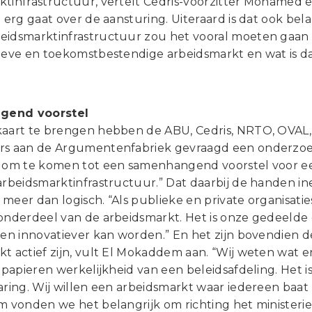
ktinfrastructuur, vertelt Cedris-voorzitter Mohamed 
l erg gaat over de aansturing. Uiteraard is dat ook bel
eidsmarktinfrastructuur zou het vooral moeten gaan 
sieve en toekomstbestendige arbeidsmarkt en wat is d
gend voorstel
kaart te brengen hebben de ABU, Cedris, NRTO, OVAL
rs aan de Argumentenfabriek gevraagd een onderzoe
s om te komen tot een samenhangend voorstel voor e
 arbeidsmarktinfrastructuur.” Dat daarbij de handen i
meer dan logisch. “Als publieke en private organisati
 onderdeel van de arbeidsmarkt. Het is onze gedeelde
 en innovatiever kan worden.” En het zijn bovendien de
t actief zijn, vult El Mokaddem aan. “Wij weten wat er
e papieren werkelijkheid van een beleidsafdeling. Het 
aring. Wij willen een arbeidsmarkt waar iedereen baat
om vonden we het belangrijk om richting het ministeri