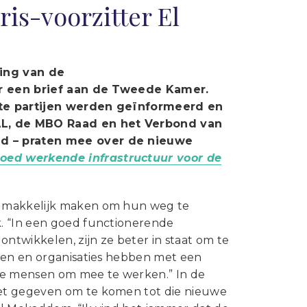
Statuten en reglementen
is-voorzitter El
Vacatures
Vestigingen ABU-leden
ding van de
Webshop
ver een brief aan de Tweede Kamer.
ante partijen werden geïnformeerd en
AL, de MBO Raad en het Verbond van
id – praten mee over de nieuwe
oed werkende infrastructuur voor de
s makkelijk maken om hun weg te
k. “In een goed functionerende
twikkelen, zijn ze beter in staat om te
jven en organisaties hebben met een
re mensen om mee te werken.” In de
zet gegeven om te komen tot die nieuwe