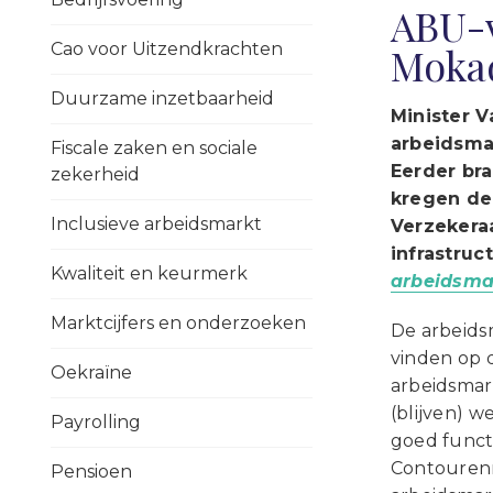
ABU-v
Cao voor Uitzendkrachten
Moka
Duurzame inzetbaarheid
Minister 
arbeidsmar
Fiscale zaken en sociale
Eerder bra
zekerheid
kregen de
Inclusieve arbeidsmarkt
Verzekera
infrastru
Kwaliteit en keurmerk
arbeidsma
Marktcijfers en onderzoeken
De arbeids
vinden op 
Oekraïne
arbeidsmar
(blijven) 
Payrolling
goed funct
Contourenn
Pensioen