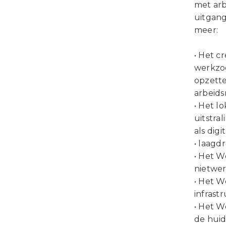
met ar
uitgang
meer:
• Het c
werkzo
opzette
arbeids
• Het l
uitstra
als digi
• laagd
• Het 
nietwer
• Het W
infrast
• Het W
de huid