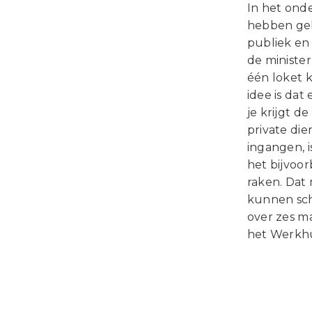
In het ond
hebben gek
publiek en 
de minister
één loket 
idee is dat
je krijgt 
private die
ingangen, 
het bijvoo
raken. Dat
kunnen sch
over zes m
het Werkhu