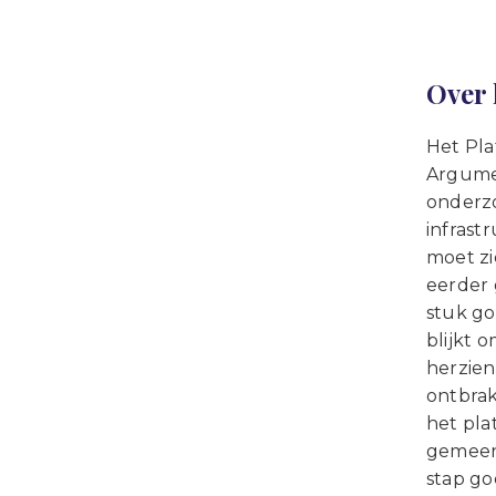
Over 
Het Pla
Argume
onderz
infrast
moet zi
eerder 
stuk go
blijkt 
herzien
ontbrak
het pla
gemeens
stap go