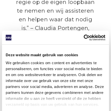
regie op de eigen loopbaan
te nemen en wij assisteren
en helpen waar dat nodig
is.” – Claudia Portengen,
Adecco Employability
Center
Deze website maakt gebruik van cookies
We gebruiken cookies om content en advertenties te
Voor de ontwikkelbehoefte van werkenden in
personaliseren, om functies voor social media te bieden
Nederland is het volgens Portengen voor de
en om ons websiteverkeer te analyseren. Ook delen we
komende tijd vooral de uitdaging om te
informatie over uw gebruik van onze site met onze
stimuleren (en coördineren) dat er voldoende
partners voor social media, adverteren en analyse. Deze
leer-werkplekken beschikbaar zijn en blijven. “We
partners kunnen deze gegevens combineren met andere
richten ons niet alleen op volledige
informatie die u aan ze heeft verstrekt of die ze hebben
schoolopleidingen, maar ook op modulair en
verzameld op basis van uw gebruik van hun services.
ervaringsleren. Daarnaast biedt het certificeren