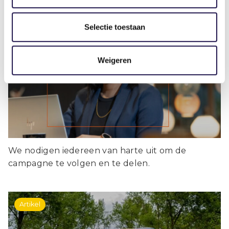
Selectie toestaan
Nieuwe campagne laat
maatschappelijke waarde van
Weigeren
uitzenden zien
We nodigen iedereen van harte uit om de
campagne te volgen en te delen.
Artikel