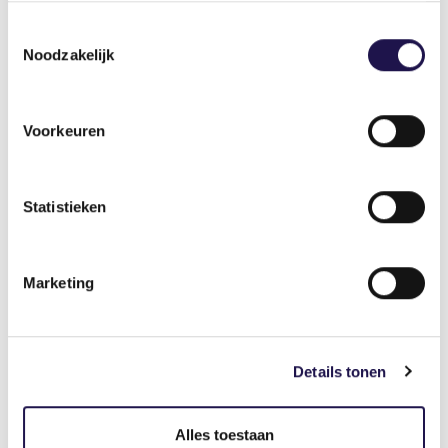
van werkervaring veel kansen. Dan hebben we
Toestemmingsselectie
straks allemaal een ‘leerwerkplek’.”
Noodzakelijk
Lees ook: “Twijfels inzet opleidingsgeld NOW
2.0”
Voorkeuren
Deel dit artikel
Statistieken
Marketing
Gerelateerde artikelen
Details tonen
Nieuws
Alles toestaan