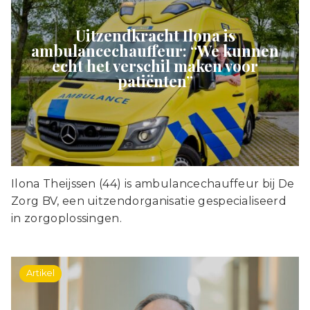
Uitzendkracht Ilona is
ambulancechauffeur: “We kunnen
echt het verschil maken voor
patiënten”
Ilona Theijssen (44) is ambulancechauffeur bij De
Zorg BV, een uitzendorganisatie gespecialiseerd
in zorgoplossingen.
Artikel