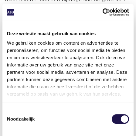
het arbeidspotentieel. En niet in de laatste plaats:
als best gereguleerde vorm van externe
flexibiliteit biedt uitzendwerk een beter en
zekerder alternatief voor werknemers die meer
Deze website maakt gebruik van cookies
autonomie willen over hun inzetbaarheid.
We gebruiken cookies om content en advertenties te
personaliseren, om functies voor social media te bieden
Preken voor eigen parochie? Ja. Maar met een
en om ons websiteverkeer te analyseren. Ook delen we
reden.
informatie over uw gebruik van onze site met onze
partners voor social media, adverteren en analyse. Deze
Auteur
partners kunnen deze gegevens combineren met andere
informatie die u aan ze heeft verstrekt of die ze hebben
verzameld op basis van uw gebruik van hun services.
Toestemmingsselectie
Noodzakelijk
Deel dit artikel