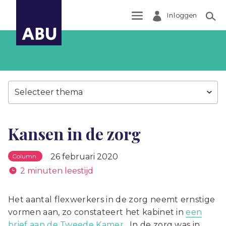
Inloggen
Zoek
Selecteer thema
Kansen in de zorg
26 februari 2020
Column
2 minuten leestijd
Het aantal flexwerkers in de zorg neemt ernstige
vormen aan, zo constateert het kabinet in
een
brief aan de Tweede Kamer.
In de zorg was in