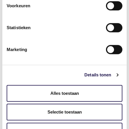
Voorkeuren
Statistieken
Gerelateerde artikelen
Marketing
Nieuws
Details tonen
Nieuwe campagne laat
Alles toestaan
maatschappelijke waarde van
uitzenden zien
Selectie toestaan