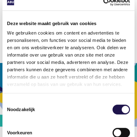
handelen. Persoonlijk contact helpt daarbij. Onze
mensen verdienen dezelfde rechtspositie en
voorwaarden als medewerkers in vaste dienst.
Deze website maakt gebruik van cookies
Daar maken we ons hard voor en zo bouwen we
We gebruiken cookies om content en advertenties te
aan het vertrouwen dat de basis is voor iedere
personaliseren, om functies voor social media te bieden
arbeidsrelatie.”
en om ons websiteverkeer te analyseren. Ook delen we
informatie over uw gebruik van onze site met onze
partners voor social media, adverteren en analyse. Deze
partners kunnen deze gegevens combineren met andere
informatie die u aan ze heeft verstrekt of die ze hebben
verzameld op basis van uw gebruik van hun services.
Toestemmingsselectie
Noodzakelijk
Voorkeuren