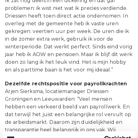
Ik zat nog deels in een uitkering en dat gaf
problemen: ik wist niet wat ik precies verdiende.
Driessen heeft toen direct actie ondernomen. In
overleg met de gemeente heb ik vaste uren
gekregen: veertien uur per week. De uren die ik
in de zomer extra werk, gebruik ik voor de
winterperiode. Dat werkt perfect. Sinds eind vorig
jaar heb ik AOW en pensioen. Maar ik blijf dit werk
doen zo lang ik het leuk vind. Het is mijn hobby
en als parttime baan is het voor mij ideaal.”
Dezelfde rechtspositie voor payrollkrachten
Arjen Sierksma, locatiemanager Driessen
Groningen en Leeuwarden: “Veel mensen
hebben een verkeerd beeld van payrollwerk. En
dat terwijl het juist een belangrijke rol vervult op
de arbeidsmarkt. Daarom zijn duidelijkheid en
transparantie heel belangrijk in ons vak. Wij
geloven in goed werkgeverschap, in correct