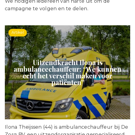
We nodigen iedereen van harte uit om de
campagne te volgen en te delen.
Artikel
Uitzendkracht Ilona is
ambulancechauffeur: “We kunnen
echt het verschil maken voor
patiënten”
Ilona Theijssen (44) is ambulancechauffeur bij De
Zorg BV, een uitzendorganisatie gespecialiseerd