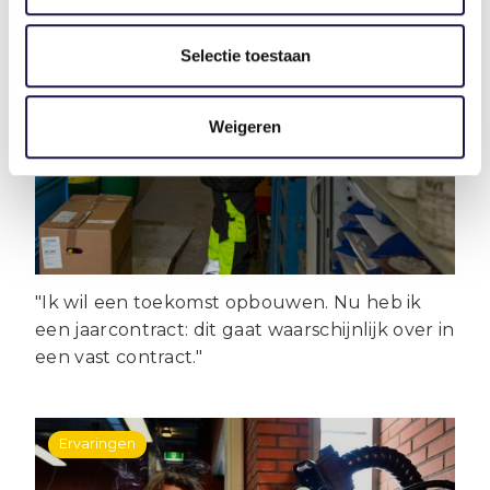
Selectie toestaan
Door de uitzendbranche kan
Selike een bestaan opbouwen in
Weigeren
Nederland
"Ik wil een toekomst opbouwen. Nu heb ik
een jaarcontract: dit gaat waarschijnlijk over in
een vast contract."
Ervaringen