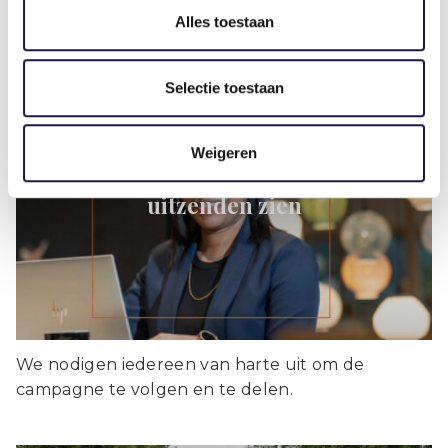
Alles toestaan
Nieuws
Selectie toestaan
Weigeren
Nieuwe campagne laat
maatschappelijke waarde van
uitzenden zien
We nodigen iedereen van harte uit om de
campagne te volgen en te delen.