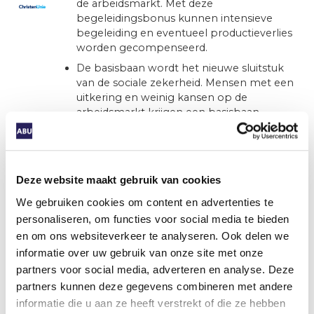
de arbeidsmarkt. Met deze
begeleidingsbonus kunnen intensieve
begeleiding en eventueel productieverlies
worden gecompenseerd.
De basisbaan wordt het nieuwe sluitstuk
van de sociale zekerheid. Mensen met een
uitkering en weinig kansen op de
arbeidsmarkt krijgen een basisbaan
aangeboden.
Sociaal en beschut werk voor mensen
met een arbeidsbeperking wordt
Deze website maakt gebruik van cookies
beschermd.
We gebruiken cookies om content en advertenties te
personaliseren, om functies voor social media te bieden
en om ons websiteverkeer te analyseren. Ook delen we
Andere relevante
informatie over uw gebruik van onze site met onze
partners voor social media, adverteren en analyse. Deze
dossiers
partners kunnen deze gegevens combineren met andere
informatie die u aan ze heeft verstrekt of die ze hebben