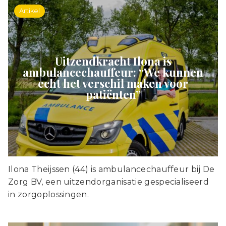
Artikel
Uitzendkracht Ilona is
ambulancechauffeur: “We kunnen
echt het verschil maken voor
patiënten”
Ilona Theijssen (44) is ambulancechauffeur bij De
Zorg BV, een uitzendorganisatie gespecialiseerd
in zorgoplossingen.