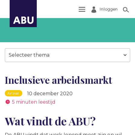
Inloggen
Zoek
Selecteer thema
Inclusieve arbeidsmarkt
10 december 2020
Artikel
5 minuten leestijd
Wat vindt de ABU?
De ABU vindt dat werk lonend moet zijn en wil