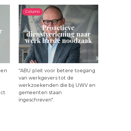
Column
Proactieve
r
dienstverlening naar
werk harde noodzaak
een
"ABU pleit voor betere toegang
van werkgevers tot de
werkzoekenden die bij UWV en
ct.
gemeenten staan
ingeschreven".