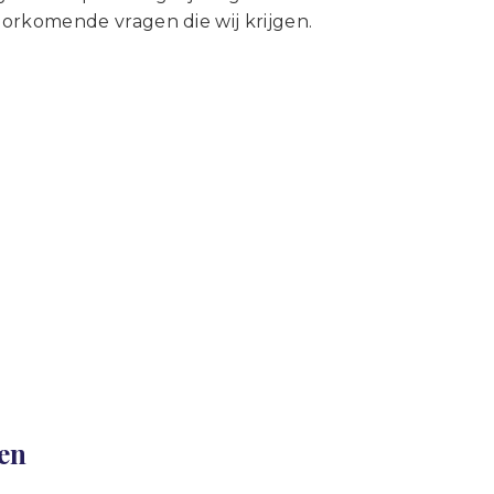
Statuten en reglementen
orkomende vragen die wij krijgen.
Vacatures
Vestigingen ABU-leden
Webshop
len