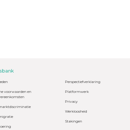
sbank
eden
Perspectiefverklaring
e voorwaarden en
Platformwerk
vereenkomsten
Privacy
marktdiscriminatie
Werkloosheid
migratie
Stakingen
voering