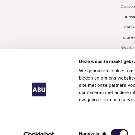
Cao voo
Duurzam
Fiscale 
Inclusie
Kwalite
Marktcij
Deze website maakt gebru
Payrolli
We gebruiken cookies om c
bieden en om ons websitev
Pensioe
site met onze partners vo
combineren met andere inf
uw gebruik van hun servic
Algeme
Uitzen
Singapo
Lijnden
Toestemmingsselectie
Noodzakelijk