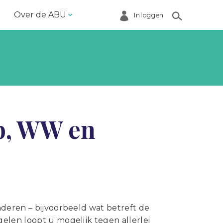
Over de ABU
Inloggen
Bestuur en ABU-bureau
Contact
Helpdesk
Inloggen Mijn ABU
b, WW en
Ledenregister
Ledenservice
Magazine VoorWerk
Melding doen
Over de ABU
nderen – bijvoorbeeld wat betreft de
gelen loopt u mogelijk tegen allerlei