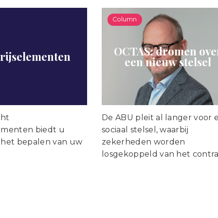
Column
OCTAS: dromen ove
rijselementen
een nieuw stelsel
cht
De ABU pleit al langer voor 
lementen biedt u
sociaal stelsel, waarbij
j het bepalen van uw
zekerheden worden
losgekoppeld van het contra