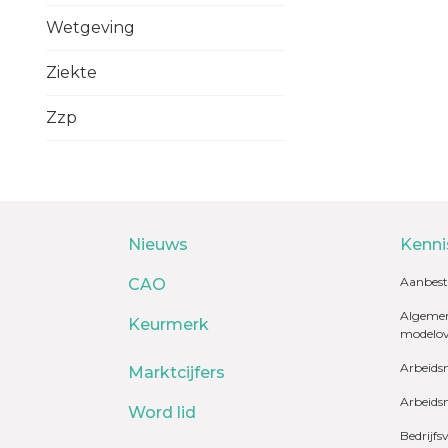
Wetgeving
Ziekte
Zzp
Nieuws
Kenni
Aanbest
CAO
Algemen
Keurmerk
modelo
Arbeids
Marktcijfers
Arbeids
Word lid
Bedrijfs