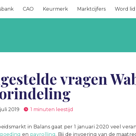
sbank
CAO
Keurmerk
Marktcijfers
Word lid
lgestelde vragen Wa
orindeling
 juli 2019
1 minuten leestijd
eidsmarkt in Balans gaat per 1 januari 2020 veel vera
ergoeding
en
payrolling
. Bij de invoering van de maatre