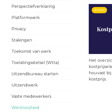
Perspectiefverklaring
Artikel
Platformwerk
Kostp
Privacy
Stakingen
Toekomst van werk
Het overzi
Toelatingsstelsel (Wtta)
kostprijse
houvast bi
Uitzendbureau starten
kostprijs.
Uitzendwerk
Vaste medewerkers
Werkloosheid