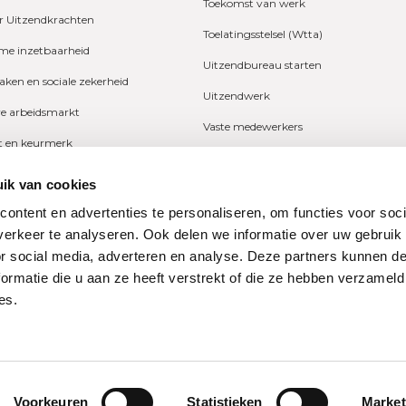
Toekomst van werk
r Uitzendkrachten
Toelatingsstelsel (Wtta)
e inzetbaarheid
Uitzendbureau starten
zaken en sociale zekerheid
Uitzendwerk
ve arbeidsmarkt
Vaste medewerkers
it en keurmerk
Wetgeving
fers en onderzoeken
ik van cookies
Ziekte
ng
ontent en advertenties te personaliseren, om functies voor soci
Zzp
erkeer te analyseren. Ook delen we informatie over uw gebruik
n
or social media, adverteren en analyse. Deze partners kunnen 
ormatie die u aan ze heeft verstrekt of die ze hebben verzameld
es.
ne Bond
Privacy
dondernemingen
restraat 74
Disclaimer
Cookieverklaring
Voorkeuren
Statistieken
Market