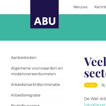
Nieuws
Kenni
Vee
Aanbesteden
sect
Algemene voorwaarden en
modelovereenkomsten
Arbeidsmarktdiscriminatie
16
Artikel
Arbeidsmigratie
De Wet Arb
transitiev
Bedrijfsvoering