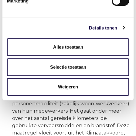
Marketing
21 jaar en ouder). Per 1 juli 2024 gaat het
wettelijk minimumloon 1,2% omhoog, mits het
wetsvoorstel dat nu bij de Tweede Kamer ligt,
wordt aangenomen.
Details tonen
Alles toestaan
Verder
Selectie toestaan
Verplichte rapportage werkgebonden
personenmobiliteit
Vanaf 1 juli 2024* zijn werkgevers met 100 of
Weigeren
meer werknemers verplicht gegevens te
verstrekken over de werkgebonden
personenmobiliteit (zakelijk woon-werkverkeer)
van hun medewerkers. Het gaat onder meer
over het aantal gereisde kilometers, de
gebruikte vervoersmiddelen en brandstof. Deze
maatregel vloeit voort uit het Klimaatakkoord,