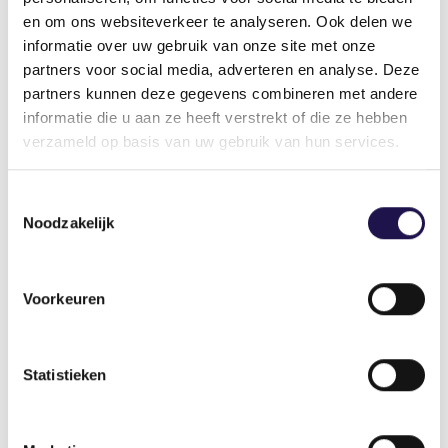
vrije ruimte in 2024 gelijk gebleven, namelijk
en om ons websiteverkeer te analyseren. Ook delen we
1,18%.
informatie over uw gebruik van onze site met onze
partners voor social media, adverteren en analyse. Deze
partners kunnen deze gegevens combineren met andere
Wettelijk minimumloon
informatie die u aan ze heeft verstrekt of die ze hebben
verzameld op basis van uw gebruik van hun services.
Overgang wettelijk minimummaandloon
naar wettelijk minimumuurloon
Toestemmingsselectie
Dit betekent dat het uurloon niet meer afgeleid
Noodzakelijk
hoeft te worden van het maandloon. Wel kan
het betekenen dat het uurloon in de cao van de
inlener als gevolg hiervan aangepast moet
Voorkeuren
worden. Dit kan vooral gaan spelen bij cao’s die
een langere arbeidsduur kennen van
bijvoorbeeld 38 of 40 uur.
Statistieken
Verhoging wettelijk minimumloon
Per 1 januari 2024 is het wettelijk minimumloon
met 3,75% verhoogd naar € 13,27 per uur (voor