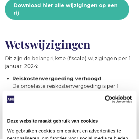
Download hier alle wijzigingen op een
rij
Wetswijzigingen
Dit zijn de belangrijkste (fiscale) wijzigingen per 1
januari 2024:
Reiskostenvergoeding verhoogd
De onbelaste reiskostenvergoeding is per 1
januari verhoogd van € 0,21 naar € 0,23 per
kilometer.
Vrije ruimte
Vanaf 2024 is de vrije ruimte in de WKR 1,92%
Deze website maakt gebruik van cookies
van de loonsom tot en met € 400.000. Over het
We gebruiken cookies om content en advertenties te
bedrag van de loonsom boven € 400.000 is de
personaliseren, om functies voor social media te bieden