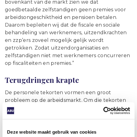
bovenkant van de markt zien we dat
goedbetaalde zelfstandigen geen premies voor
arbeidsongeschiktheid en pensioen betalen.
Daarom bepleiten wij dat de fiscale en sociale
behandeling van werknemers, uitzendkrachten
en zzp’ers zoveel mogelijk gelijk wordt
getrokken. Zodat uitzendorganisaties en
zelfstandigen niet met werknemers concurreren
op fiscaliteiten en premies.”
Terugdringen krapte
De personele tekorten vormen een groot
probleem op de arbeidsmarkt. Om die tekorten
terug te dringen, wil NSC aan een aantal
knoppen draaien. “Allereerst moet het gaan
lonen om meer te werken. Asielzoekers met een
grote kans op een verblijfstatus moeten sneller
Deze website maakt gebruik van cookies