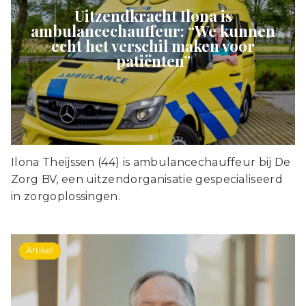
Uitzendkracht Ilona is
ambulancechauffeur: “We kunnen
echt het verschil maken voor
patiënten”
Ilona Theijssen (44) is ambulancechauffeur bij De
Zorg BV, een uitzendorganisatie gespecialiseerd
in zorgoplossingen.
Artikel