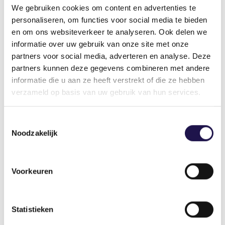
aan het werk kunnen. Verder willen wij een
We gebruiken cookies om content en advertenties te
hernieuwd aanvalsplan voor mensen met een
personaliseren, om functies voor social media te bieden
afstand tot de arbeidsmarkt. Voor werkgevers
en om ons websiteverkeer te analyseren. Ook delen we
moet het veel aantrekkelijker en eenvoudiger
informatie over uw gebruik van onze site met onze
worden om mensen uit deze doelgroep in dienst
partners voor social media, adverteren en analyse. Deze
te nemen. Daarnaast kan productiviteitsgroei
partners kunnen deze gegevens combineren met andere
worden bereikt door innovatie en het verhogen
informatie die u aan ze heeft verstrekt of die ze hebben
van het opleidingsniveau. Tot slot zullen
verzameld op basis van uw gebruik van hun services.
opleidingsinstellingen veel meer moeten gaan
sturen op de vraag die er op de arbeidsmarkt is.
Toestemmingsselectie
Dat betekent het stimuleren van
Noodzakelijk
arbeidsmarktrelevante opleidingen. Maar we
pleiten er bovendien voor om leerpaden te
ontwikkelen voor de top 10-functies met een
Voorkeuren
groot personeelstekort, die gefinancierd kunnen
worden uit een persoonlijk ontwikkelbudget, en
waar nodig door UWV en gemeenten aangevuld
Statistieken
kunnen worden. Zodat een stukadoor van 55 jaar,