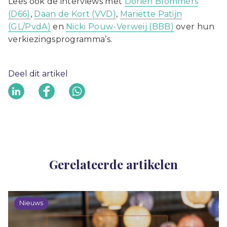
Lees ook de interviews met
Dorien Blommers
(D66)
,
Daan de Kort (VVD)
,
Mariëtte Patijn
(GL/PvdA)
en
Nicki Pouw-Verweij (BBB)
over hun
verkiezingsprogramma’s.
Deel dit artikel
Gerelateerde artikelen
Nieuws